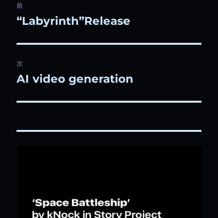
前
稿
“Labyrinth”Release
前
の
ナ
投
ビ
稿:
次
ゲ
AI video generation
次
の
ー
投
シ
稿:
ョ
ン