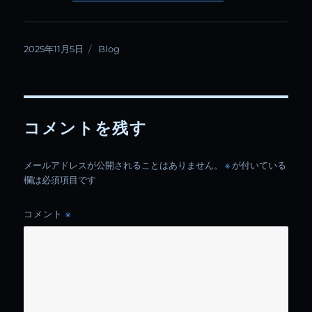
投
カ
2025年11月5日
Blog
稿
テ
日:
ゴ
リ
ー
コメントを残す
メールアドレスが公開されることはありません。
※
が付いている
欄は必須項目です
コメント
※