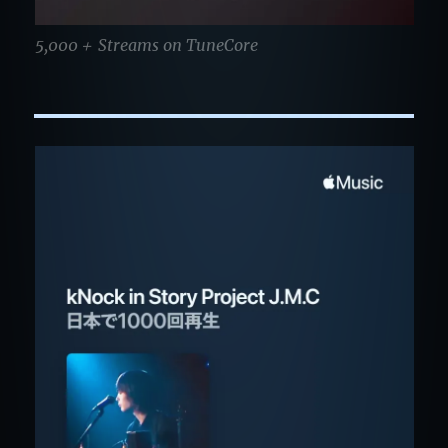
5,000＋ Streams on TuneCore