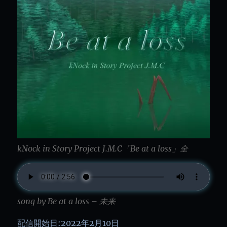
kNock in Story Project J.M.C「Be at a loss」全
song by Be at a loss – 未来
配信開始日:2022年2月10日