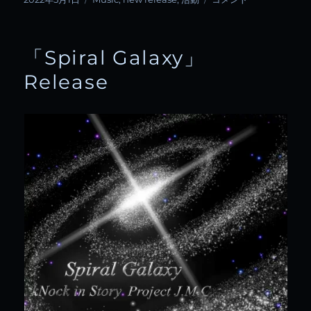
稿
テ
Night」
日:
ゴ
Release
リ
に
「Spiral Galaxy」
ー
Release