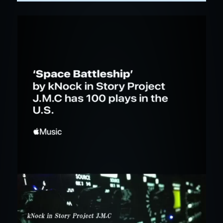
の
ペ
ー
ジ
送
り