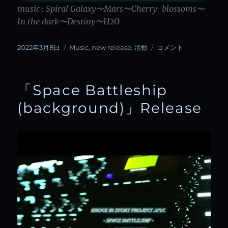
music : Spiral Galaxy〜Mars〜Cherry-blossoms〜
In the dark〜Destiny〜H2O
投
カ
「Spiral
2022年3月8日
Music
,
new release
,
活動
コメント
稿
テ
Galaxy」
日:
ゴ
Release
リ
に
「Space Battleship
ー
(background)」Release