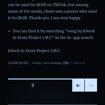
can be used for BGM on TikTok, but among
some of the works, there was a poster who used
it for BGM. Thank you. I am very happy.
You can find it by searching “song by kNock
in Story Project J.M.C” in the in-app search.
kNock in Story Project J.M.C
投
カ
「Be
2022年1月18日
Music
,
new release
,
活動
コメント
稿
テ
at
日:
ゴ
a
リ
loss」
ー
Release
投
固定ページ
2
に
前の
稿
ペー
ジ