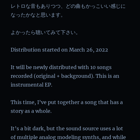
レトロな音もありつつ、どの曲もかっこいい感じに
なったかなと思います。
よかったら聴いてみて下さい。
Distribution started on March 26, 2022
It will be newly distributed with 10 songs
recorded (original + background). This is an
instrumental EP.
This time, I’ve put together a song that has a
story as a whole.
It’s a bit dark, but the sound source uses a lot
of multiple analog modeling synths, and while