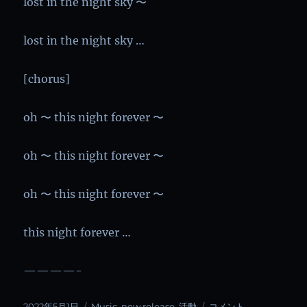
lost in the night sky 〜
lost in the night sky …
[chorus]
oh 〜 this night forever 〜
oh 〜 this night forever 〜
oh 〜 this night forever 〜
this night forever …
————-
投
カ
「Forever
2022年5月1日
Music
,
new release
,
活動
コメント