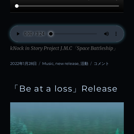
kNock in Story Project J.M.C「Space Battleship」
投
カ
「Space
2022年1月28日
Music
,
new release
,
活動
コメント
稿
テ
Battleship
日:
ゴ
(background)」
リ
Release
「Be at a loss」Release
ー
に