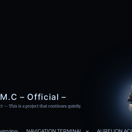
M.C – Official –
— This is a project that continues quietly.
verview
NAVIGATION TERMINAL
AURELION AC