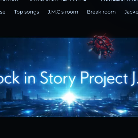
ase
Top songs
J.M.C’s room
Break room
Jacke