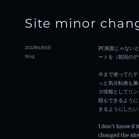
Site minor chan
投
2022年6月6日
PC画面じゃない
稿
カ
Blog
ートを（前回のデ
日:
テ
ゴ
今まで使ってたテ
リ
ー
っと気分転換も兼
ス情報としてリン
聴もできるように
きるようにしたい
I don’t know if i
changed the site