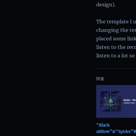
design).
The template I us
changing the text
placed some link
listen to the rec
listen to a lot so
関連
“Black
aRRow”&“Spider”R