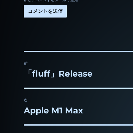
投
前
稿
「fluff」Release
前
の
ナ
投
ビ
稿:
次
ゲ
Apple M1 Max
次
の
ー
投
シ