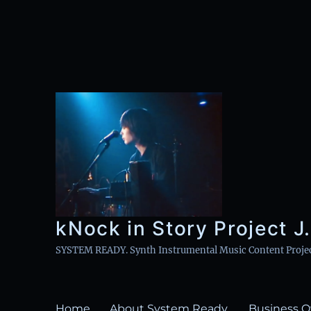
kNock in Story Project J.
SYSTEM READY. Synth Instrumental Music Content Project 
Home
About System Ready.
Business O